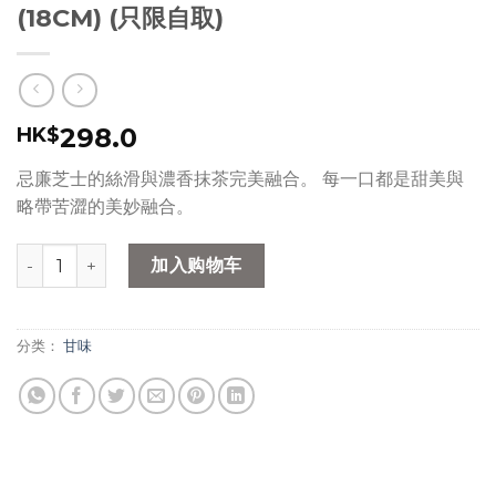
(18CM) (只限自取)
298.0
HK$
忌廉芝士的絲滑與濃香抹茶完美融合。 每一口都是甜美與
略帶苦澀的美妙融合。
nana's green tea - 原個抹茶芝士蛋糕 (18CM) (只限自取) 数量
加入购物车
分类：
甘味