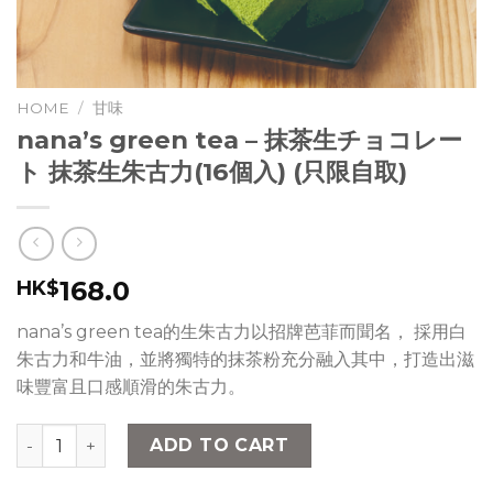
HOME
/
甘味
nana’s green tea – 抹茶生チョコレー
ト 抹茶生朱古力(16個入) (只限自取)
168.0
HK$
nana’s green tea的生朱古力以招牌芭菲而聞名， 採用白
朱古力和牛油，並將獨特的抹茶粉充分融入其中，打造出滋
味豐富且口感順滑的朱古力。
nana’s green tea – 抹茶生チョコレート 抹茶生朱古力(16個入) (只
ADD TO CART