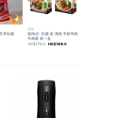
其他
 艺术玩偶
段纯贞- 红烧 及 清炖 半筋半肉
牛肉面 各一盒
原
当
HK$
176.0
HK$
168.0
价
前
为：
价
HK$176.0。
格
为：
HK$168.0。