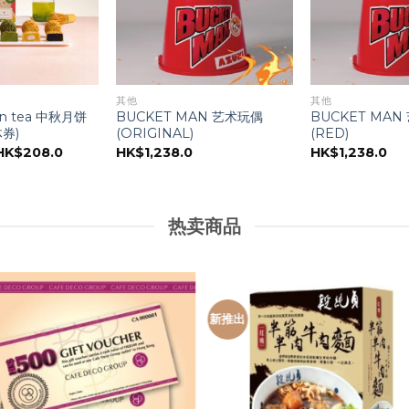
其他
其他
een tea 中秋月饼
BUCKET MAN 艺术玩偶
BUCKET MAN
券)
(ORIGINAL)
(RED)
原
当
HK$
208.0
HK$
1,238.0
HK$
1,238.0
价
前
为：
价
HK$268.0。
格
为：
HK$208.0。
热卖商品
新推出