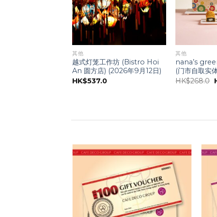
其他
其他
green tea – 原條抹茶
越式灯笼工作坊 (Bistro Hoi
nana’s gr
15CM) (只限自取)
An 圆方店) (2026年9月12日)
(门市自取实体
0
HK$
537.0
HK$
268.0