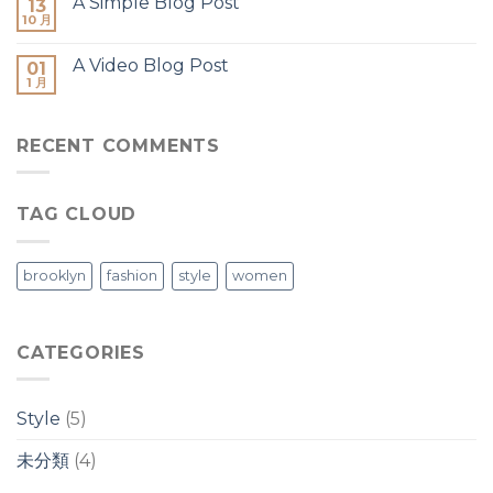
A Simple Blog Post
13
10 月
A Video Blog Post
01
1 月
RECENT COMMENTS
TAG CLOUD
brooklyn
fashion
style
women
CATEGORIES
Style
(5)
未分類
(4)