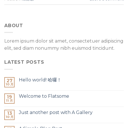
ABOUT
Lorem ipsum dolor sit amet, consectetuer adipiscing
elit, sed diam nonummy nibh euismod tincidunt.
LATEST POSTS
Hello world! 哈囉！
27
10 月
Welcome to Flatsome
19
11 月
Just another post with A Gallery
13
10 月